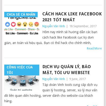
CÁCH HACK LIKE FACEBOOK
CHIA SẺ CÁ NHÂN
2021 TỐT NHẤT
Nguyễn Văn Vinh
|
18 September, 2017
Hôm nay mình sẽ hướng dẫn các bạn
cách hack like Facebook cực kỳ đơn
giản, an toàn và hiệu quả. Bạn có thể hack cho chính mình,
Read More
DỊCH VỤ QUẢN LÝ, BẢO
CÔNG VIỆC CỦA
MẬT, TỐI ƯU WEBSITE
TÔI
Nguyễn Văn Vinh
|
9 June, 2017
Tập đoàn Vinh tools cung cấp dịch vụ
quản lý hosting, server, xử lý mọi vấn
đề liên quan đến hosting, server dành cho website của khách
hàng.