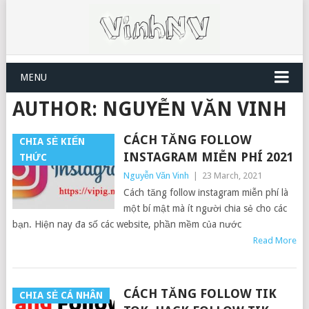
MENU
AUTHOR:
NGUYỄN VĂN VINH
CÁCH TĂNG FOLLOW
CHIA SẺ KIẾN
INSTAGRAM MIỄN PHÍ 2021
THỨC
Nguyễn Văn Vinh
|
23 March, 2021
Cách tăng follow instagram miễn phí là
một bí mật mà ít người chia sẻ cho các
bạn. Hiện nay đa số các website, phần mềm của nước
Read More
CÁCH TĂNG FOLLOW TIK
CHIA SẺ CÁ NHÂN