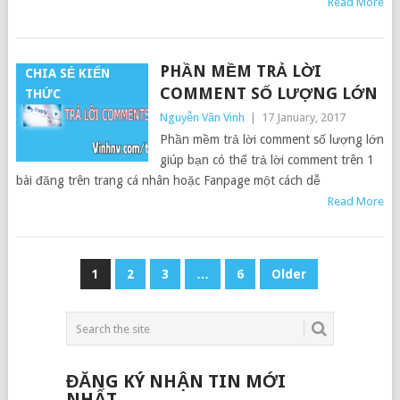
Read More
PHẦN MỀM TRẢ LỜI
CHIA SẺ KIẾN
COMMENT SỐ LƯỢNG LỚN
THỨC
Nguyễn Văn Vinh
|
17 January, 2017
Phần mềm trả lời comment số lượng lớn
giúp bạn có thể trả lời comment trên 1
bài đăng trên trang cá nhân hoặc Fanpage một cách dễ
Read More
POSTS
1
2
3
…
6
Older
NAVIGATION
ĐĂNG KÝ NHẬN TIN MỚI
NHẤT