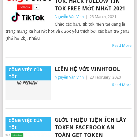
TOK, HACK FOLLOW TIK
TOK FREE MỚI NHẤT 2021
Nguyễn Văn Vinh
|
23 March, 2021
Chào các bạn, tik tok hiện tại đang là
trang mạng xã hội rất hot và được yêu thích bởi các bạn trẻ genZ
(thế hệ 2k), nhiều
Read More
LIÊN HỆ VỚI VINHTOOL
CÔNG VIỆC CỦA
TÔI
Nguyễn Văn Vinh
|
23 February, 2020
Read More
GIỚI THIỆU TIỆN ÍCH LẤY
CÔNG VIỆC CỦA
TOKEN FACEBOOK AN
TÔI
TOÀN GET TOKEN