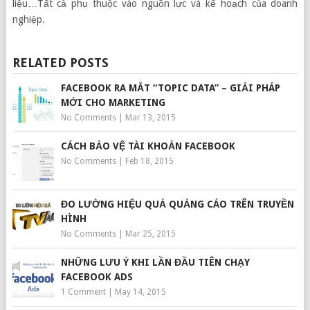
liệu…Tất cả phụ thuộc vào nguồn lực và kế hoạch của doanh
nghiệp.
RELATED POSTS
FACEBOOK RA MẮT “TOPIC DATA” – GIẢI PHÁP
MỚI CHO MARKETING
No Comments
|
Mar 13, 2015
CÁCH BẢO VỆ TÀI KHOẢN FACEBOOK
No Comments
|
Feb 18, 2015
ĐO LƯỜNG HIỆU QUẢ QUẢNG CÁO TRÊN TRUYỀN
HÌNH
No Comments
|
Mar 25, 2015
NHỮNG LƯU Ý KHI LẦN ĐẦU TIÊN CHẠY
FACEBOOK ADS
1 Comment
|
May 14, 2015