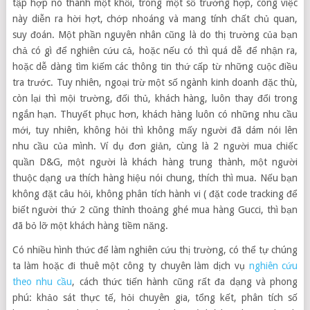
tập hợp nó thành một khối, trong một số trường hợp, công việc
này diễn ra hời hợt, chớp nhoáng và mang tính chất chủ quan,
suy đoán. Một phần nguyên nhân cũng là do thị trường của bạn
chả có gì để nghiên cứu cả, hoặc nếu có thì quá dễ để nhận ra,
hoặc dễ dàng tìm kiếm các thông tin thứ cấp từ những cuộc điều
tra trước. Tuy nhiên, ngoại trừ một số ngành kinh doanh đặc thù,
còn lại thì mội trường, đối thủ, khách hàng, luôn thay đổi trong
ngắn hạn. Thuyết phục hơn, khách hàng luôn có những nhu cầu
mới, tuy nhiên, không hỏi thì không mấy người đã dám nói lên
nhu cầu của mình. Ví dụ đơn giản, cùng là 2 người mua chiếc
quần D&G, một người là khách hàng trung thành, một người
thuộc dạng ưa thích hàng hiệu nói chung, thích thì mua. Nếu bạn
không đặt câu hỏi, không phân tích hành vi ( đặt code tracking để
biết người thứ 2 cũng thỉnh thoảng ghé mua hàng Gucci, thì bạn
đã bỏ lỡ một khách hàng tiềm năng.
Có nhiều hình thức để làm nghiên cứu thị trường, có thể tự chúng
ta làm hoặc đi thuê một công ty chuyên làm dịch vụ
nghiên cứu
theo nhu cầu
, cách thức tiến hành cũng rất đa dạng và phong
phú: khảo sát thực tế, hỏi chuyên gia, tổng kết, phân tích số