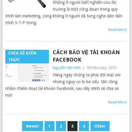
Không ít người biết nghiên cứu thị
trường là một công đoạn trong quy
trình làm marketing, cũng không ít người đã từng nghe đến tiến
trình S-T-P trong
Read More
CÁCH BẢO VỆ TÀI KHOẢN
CHIA SẺ KIẾN
FACEBOOK
THỨC
Nguyễn Văn Vinh
|
18 February, 2015
Hàng ngày chúng ta phải đối mặt với
những nguy cơ bị kẻ xấu tấn công,
nhằm chiếm đoạt tài khoản Facebook, sau đây mình sẽ chia sẻ
một
Read More
POSTS
Newer
1
2
3
4
Older