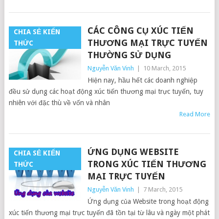
CÁC CÔNG CỤ XÚC TIẾN
CHIA SẺ KIẾN
THƯƠNG MẠI TRỰC TUYẾN
THỨC
THƯỜNG SỬ DỤNG
Nguyễn Văn Vinh
|
10 March, 2015
Hiện nay, hầu hết các doanh nghiệp
đều sử dụng các hoạt động xúc tiến thương mại trực tuyến, tuy
nhiên với đặc thù về vốn và nhân
Read More
ỨNG DỤNG WEBSITE
CHIA SẺ KIẾN
TRONG XÚC TIẾN THƯƠNG
THỨC
MẠI TRỰC TUYẾN
Nguyễn Văn Vinh
|
7 March, 2015
Ứng dụng của Website trong hoạt động
xúc tiến thương mại trực tuyến đã tồn tại từ lâu và ngày một phát