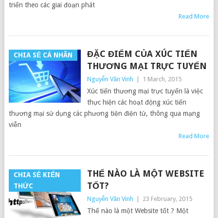
triển theo các giai đoạn phát
Read More
ĐẶC ĐIỂM CỦA XÚC TIẾN
CHIA SẺ CÁ NHÂN
THƯƠNG MẠI TRỰC TUYẾN
Nguyễn Văn Vinh
|
1 March, 2015
Xúc tiến thương mại trực tuyến là việc
thực hiện các hoạt động xúc tiến
thương mại sử dụng các phương tiện điện tử, thông qua mạng
viễn
Read More
THẾ NÀO LÀ MỘT WEBSITE
CHIA SẺ KIẾN
TỐT?
THỨC
Nguyễn Văn Vinh
|
23 February, 2015
Thế nào là một Website tốt ? Một