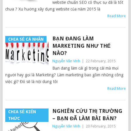
webstie chuẩn SEO có thực sự đã là tốt
chưa ? Xu hướng xây dựng website của năm 2015 là
Read More
BẠN ĐANG LÀM
CHIA SẺ CÁ NHÂN
MARKETING NHƯ THẾ
NÀO?
Nguyễn Văn Vinh
|
22 February, 2015
Bạn đang làm cái gì trong cái mà mọi
người hay gọi là Marketing? Làm marketing bao gồm những công
việc gì? Đó sẽ là nội dung tôi
Read More
NGHIÊN CỨU THỊ TRƯỜNG
CHIA SẺ KIẾN
– BẠN ĐÃ LÀM BÀI BẢN?
THỨC
Nguyễn Văn Vinh
|
20 February, 2015