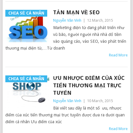
TẢN MẠN VỀ SEO
CHIA SẺ CÁ NHÂN
Nguyễn Văn Vinh
|
12 March, 2015
Marketing điện tử đang phát triển như
vũ bão, người người nhà nhà đổ tiền
vào quảng cáo, vào SEO, vào phát triển
thương mại điện tử,…Từ doanh
Read More
ƯU NHƯỢC ĐIỂM CỦA XÚC
CHIA SẺ CÁ NHÂN
TIẾN THƯƠNG MẠI TRỰC
TUYẾN
Nguyễn Văn Vinh
|
10 March, 2015
Bài viết sau đây là một số ưu, nhược
điểm của xúc tiến thương mại trực tuyến được đưa ra dưới quan
điểm cá nhân Ưu điểm của xúc
Read More